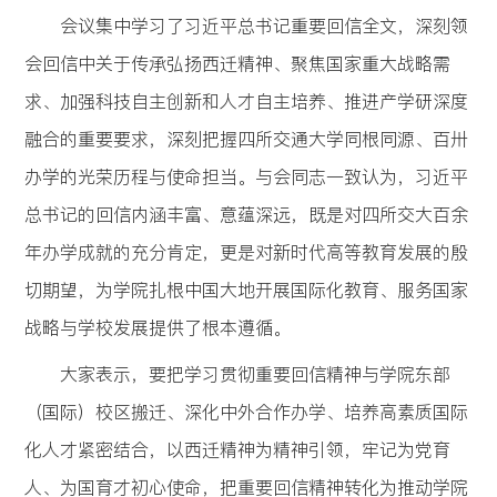
会议集中学习了习近平总书记重要回信全文，深刻领
会回信中关于传承弘扬西迁精神、聚焦国家重大战略需
求、加强科技自主创新和人才自主培养、推进产学研深度
融合的重要要求，深刻把握四所交通大学同根同源、百卅
办学的光荣历程与使命担当。与会同志一致认为，习近平
总书记的回信内涵丰富、意蕴深远，既是对四所交大百余
年办学成就的充分肯定，更是对新时代高等教育发展的殷
切期望，为学院扎根中国大地开展国际化教育、服务国家
战略与学校发展提供了根本遵循。
大家表示，要把学习贯彻重要回信精神与学院东部
（国际）校区搬迁、深化中外合作办学、培养高素质国际
化人才紧密结合，以西迁精神为精神引领，牢记为党育
人、为国育才初心使命，把重要回信精神转化为推动学院